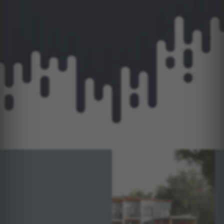
KELETAS
ĮGYVENDINTŲ